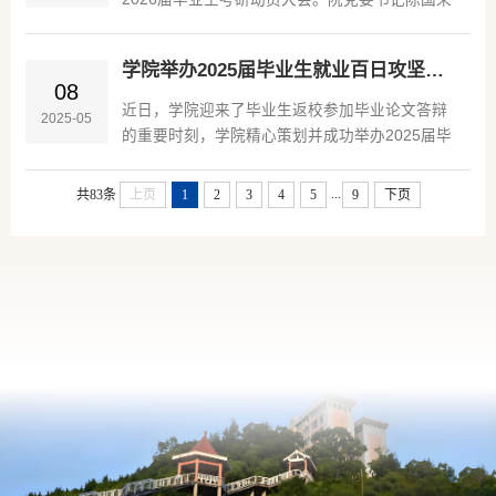
解了备考规划与院校选择策略，并勉励大家要坚
教授、毕业班辅导员及全体2026届本科生参会。
定信心，做好考研复习规划。郭海滨老师现场分
陈国荣书记在讲话中回顾了我院近几年考研上岸
享了学院历年省考数据、参军入伍情况和高质量
学院举办2025届毕业生就业百日攻坚恳谈会
情况，并用数据说明学院学生考研上岸率逐年上
08
就业案例，...
升，且考研院校逐年向好，他结合当前就业形
近日，学院迎来了毕业生返校参加毕业论文答辩
2025-05
势，深入阐释考研的必要性与重要性并鼓励大家
的重要时刻，学院精心策划并成功举办2025届毕
要坚定考研信心、锚定方向、科学规划、高效备
业生就业百日攻坚恳谈会，为毕业生们提供了职
考，注重劳逸结合，用必胜的信念和辛勤的汗水
业发展的优质平台，活动取得了圆满成功。 此次
...
共83条
上页
1
2
3
4
5
9
下页
实现个人梦想。他强调，学院将考研升学作为高
恳谈会旨在为毕业生们提供就业指导与支持，帮
质量就业的重要抓手，...
助他们更好地应对就业挑战。在恳谈会上，详细
解读了当前就业市场的形势与趋势，分析了不同
行业的发展前景和人才需求特点。毕业生们也积
极参与互动，就自己在求职过程中遇到的困惑和
问题进行了提问，得到了与会领导的耐心解答和
指导。...