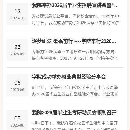
拓岗促就业行动，与企业福清负责人、学院校友
以及未来规划。他表示，园区高度重视与高校的
我院举办2026届毕业生招聘宣讲会暨“访企拓岗”校企交流座谈会
胡兆进座谈交流，并看望在企业工作的2020级、
13
联动合作，...
2021级学生。座谈中，游文杰介绍学院在专业建
为搭建优质就业平台，深化校企合作，2025年10
2025-10
设、人才培养和毕业生就业等方面的基本情况，
月12日，我院成功举办了2026届毕业生招聘宣讲
围绕实习实训基地建设、课程共建及岗位需求对
会暨 “访企拓岗” 校企交流座谈会。院党委书记陈
接等内容，与企业进行深入交流，积极拓展就业
国荣教授、副院长游文杰教授、各专业主任以及
岗位资源。胡兆进结合企业发展实际和用人需
逐梦研途 砥砺前行 ----学院举行2026届毕业生考研指导交流会
2026届毕业班辅导员参加此次座谈。本次盛会吸
26
求，...
引了多家企业参与，为毕业生与企业之间搭建了
为助力2026届毕业生考研进一步明确报考方向，
2025-09
沟通交流的桥梁，也为学院的就业工作注入了新
提升备考效率，2025年9月25日晚，学院在校宝
的活力。活动伊始，陈国荣在致辞中对参会企业
琛图书馆成功举行了2026届毕业生考研指导交流
表示热烈欢迎和衷心感谢。他指出，学院始终高
会。学院领导、毕业班辅导员以及2026届全体有
度重视毕业生就业工作，...
学院成功举办就业典型经验分享会
考研意向的学生参加了此次会议。会上，学院向
06
同学们阐述了考研的重要意义，指出在大数据与
6月4日，我院在石竹山校区学生活动中心成功举
2025-06
人工智能飞速发展的当下，深造不仅能够帮助同
办2026届毕业生就业典型经验分享会。毕业班辅
学们进一步夯实专业知识，还能为未来的职业发
导员郭海滨及全体2026届毕业生共同参与了本次
展提供更广阔的平台和机遇。他鼓励同学们树立
活动。分享会涵盖考研、考公、征兵、企业求职
远大目标，坚定考研信念，...
我院2026届毕业生考研动员会顺利召开
等多元就业方向，为即将步入职场的学子提供了
05
全方位的指导。会上，2025届优秀毕业生代表依
6月4日下午，我院在石竹校区学生活动中心召开
2025-06
次进行经验分享。考研上岸的蔡碧瑜同学详细讲
2026届毕业生考研动员大会。院党委书记陈国荣