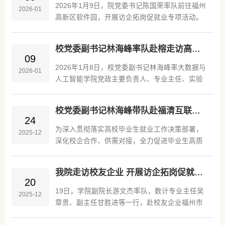
专业学生及部分2022级学生开展交流。学院副院
2026年1月9日，院党委书记陈国荣率队前往福州
2026-01
长游文杰、专业负责人吴章贵及相关辅导员参加
高新区软件园，开展访企拓岗促就业专项活动。
活动。活动由专业负责人吴章贵主持。开场介绍
随行人员包括各专业主任、实验室主任以及毕业
本次宣讲活动的背景与意义，对校友返校交流表
班辅导员。陈国荣一行先后走访了福建东西乐活
示欢迎。在分享环节，胡兆进结合自身职业发展
校党委副书记林海峰率队赴榕走访高新技术企业——深化产教融合 打造“产学研用”共同体
科技有限公司、福建滴咚共享科技股份有限公
09
经历，...
司、福建中科兰剑智能装备科技有限公司、福州
2026年1月8日，校党委副书记林海峰率大数据与
2026-01
精艺兴祺实验设备有限公司、福建天蕊光电有限
人工智能学院党政主要负责人、专业主任、实验
公司等多家信息技术领域的领先企业。走访期
室主任及毕业班辅导员一行，赴福州高新区先后
间，陈国荣一行深入参观了各企业的展厅与工作
走访榕智集团、榕智信息科技有限公司、福建汉
环境，详细了解其发展历程、生产经营状况、...
校党委副书记林海峰带队赴福清互联网产业园开展访企拓岗促就业专项行动
特云智能科技有限公司、福建齐飞未来科技有限
24
公司等行业领军企业，开展“访企拓岗促就业”专
为深入贯彻落实高校毕业生就业工作决策部署，
2025-12
项行动。校企双方围绕技术研发、人才共育、毕
深化校企合作、供需对接，全力促进毕业生高质
业生推介等议题达成多项共识，为构建“校企命运
量充分就业，2025年12月23日下午，校党委副书
共同体”注入新动能。林海峰副书记一行走进企业
记林海峰带队赴福清互联网产业园开展访企拓岗
研发中心、智能制造车间及成果展厅，...
我院走访校友企业 开展访企拓岗促就业行动
促就业专项行动。大数据与人工智能学院党政负
20
责人、计算机科学与技术专业主任、实验室主任
19日，学院副院长游文杰率队，数计专业主任吴
2025-12
及2026届毕业班辅导员陪同走访。福清互联网产
章贵、副主任甘胜进等一行，赴校友企业福州市
业园负责人陈平兴热情接待了林海峰副书记一
远英教育信息咨询有限公司开展走访调研与访企
行，并详细介绍了园区发展现状、产业生态布局