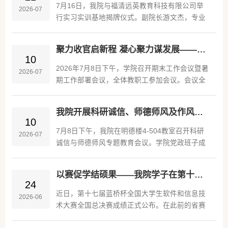
逐，我院代表队荣获全国三等奖两项。两组作品
7月16日，我院与福清远英教育科技有限公司举
2026-07
分别是《二进制小镇的绕圈魔法》，团队成员为
行实习实训基地揭牌仪式。副院长游文杰，专业
2023级计算机科学与技术（师范）专业高晗、韦
主任吴章贵、林为伟，专业副主任甘胜进，以及
雄双、林余煌和张诺4位同学，指导老师为施晓
远英教育总经理胡兆进和企业相关工作人员共同
芳、林为伟；《使至塞上——从大漠孤烟到微光
聚力收官启新程 凝心聚力谋发展——学院召开期末工作会议暨暑期工作部署会议
参加了授牌仪式。活动伊始，校企双方代表共同
10
星河》...
为 “大数据与人工智能学院实习实训基地” 揭牌并
2026年7月8日下午，学院召开期末工作会议暨暑
2026-07
合影留念，标志双方长期校企合作正式落地。揭
期工作部署会议，全体教职工参加会议。会议全
牌仪式后，企业工作人员带领学院一行参观企业
面总结本学期工作成效，分析当前工作情况，并
文化长廊、办公实训场地，详细介绍企业业务板
围绕期末重点任务和暑期重点工作进行部署。会
块、发展历程与实习配套保障条件。...
我院开展科研诚信、师德师风及作风纪律专题教育
议中，学院副院长赵少卡首先总结学院本学期在
10
教育教学、学科竞赛、师资队伍建设、人才引
7月8日下午，我院在明德楼4-504教室召开科研
2026-07
进、教育教学改革等方面取得的阶段性成效，并
诚信与师德师风专题教育会议。学院党政班子成
结合学院发展实际，对进一步深化产教融合、提
员及全体教职工参加会议。会议伊始，校科研处
升教师数字化教学能力、加强教育教学改革等工
副处长（主持工作）张伟应邀作专题报告。他以
作提出要求。随后，学院围绕人才培养、...
以赛促学结硕果——我院学子在第十七届蓝桥杯全国总决赛中再创佳绩
“规范使用科研经费，筑牢科研诚信防线”为主
24
题，围绕科研经费管理政策法规、使用规范及风
近日，第十七届蓝桥杯全国大学生软件和信息技
2026-06
险防范等内容进行系统讲解，并结合高校科研经
术大赛全国总决赛成绩正式公布。在此前的省赛
费管理中的典型案例开展警示教育。他强调，科
中，我院共有9位同学荣获省级一等奖并晋级全国
研经费是保障科研工作顺利开展的重要支撑，全