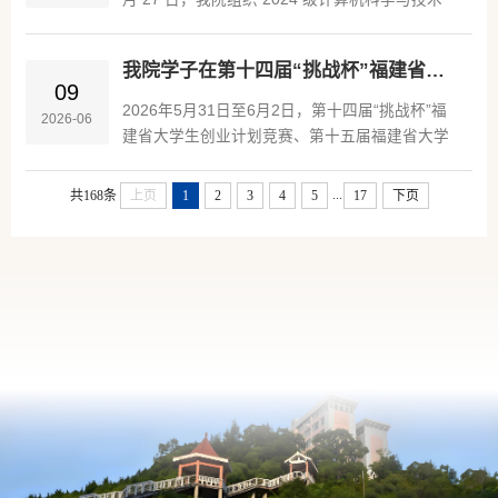
选择策略，并勉励大家要坚定信心，做好考研复
（师范）专业全体学生，在林为伟、吴衍、詹永
习规划。考公上岸的刘江同学从公务员笔试面试
华三位老师带领下，前往福建省邮电学校开展教
技巧方面与现场同学们进行交流并提出切实可行
我院学子在第十四届“挑战杯”福建省大学生创业计划竞赛中实现历史性突破
育见习。当日清晨，全体师生准时集合乘车出
09
的建议。...
发。抵达后，大家首先分组参观校园，先后走访
2026年5月31日至6月2日，第十四届“挑战杯”福
2026-06
心理咨询室、学生宿舍、3D打印教室、专业机
建省大学生创业计划竞赛、第十五届福建省大学
房、综合布线实训室等场所，实地了解中职校园
生“创业之星”大赛省级决赛在福州顺利举行。我
布局、实训设施配置与管理制度，感受校园文化
院参赛项目《渔联智探》（指导老师：林常航、
...
共168条
上页
1
2
3
4
5
17
下页
与育人环境。随后，福建省邮电学校教师开展班
陈国荣、李立耀等；项目负责人：2025级计算机
级管理专题座谈，...
科学与技术（专升本）廖作栋）取得重大突破，
喜获省赛一等奖。“挑战杯”是国内含金量高、影
响力广的大学生科创赛事，被誉为高校创新创业
竞赛的“奥林匹克”，是衡量高校创新人才培养质
量的重要标杆。长期以来，...