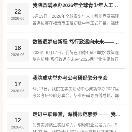
总决赛；国赛阶段，我院学子表现优异，共斩获
体教师要严格遵守科研经费管理规定，...
我院圆满承办2026年全球青少年人工智能竞赛福建省选拔赛
全国一等奖1项、二等奖3项、三等奖3项，获奖
22
比例及一等奖比例均高于全国平均。近年来，学
6月19日，2026年全球青少年人工智能竞赛福建
2026-06
院依托学科竞赛品牌孵化基地建设FPNU程序设
省选拔赛在福清市玉融初级中学正式开幕。福建
计集训队，持续深化“以赛促学、以赛促教、以赛
技术师范学院大数据与人工智能学院作为主要承
促创”的育人模式，通过优化课程对接竞赛知识
办单位之一，学院党委副书记汤重胜、团委副书
点、强化项目式实践教学、...
数智逐梦启新程 笃行致远向未来——我院举办2026届毕业生离校行前教育专题讲座
记薛文、专业副主任林常航、辅导员倪镇东、团
18
学主席团和大学生志愿者等师生全员投入，为赛
2026年6月17日，我院在明德4-504举办“数智逐
2026-06
事提供全方位人才支持。开幕式上，学院党委副
梦启新程 笃行致远向未来”2026届毕业生离校行
书记汤重胜致辞，对赛事的顺利举办表示热烈祝
前教育专题讲座。本次讲座由学院党委书记陈国
贺，对参赛选手和工作人员致以诚挚问候。他指
荣教授主讲，副书记汤重胜主持，毕业班辅导员
出，本次大赛为福建省青少年提供了展示科技创
我院成功举办考公考研经验分享会
及学院2026届全体毕业生参加。讲座伊始，陈国
17
新能力的优质平台，...
荣教授代表学院全体教职工，向圆满完成学业、
6月17日，我院在学生活动中心成功举办2027届
2026-06
即将顺利毕业的全体学子表示热烈祝贺，对同学
考公考研经验分享会。毕业班辅导员傅成斌、郭
们四年来勤学笃行、奋勇争先、与学院同向同行
志钊及2027届毕业生共同参与了本次活动。分享
的成长历程给予充分肯定。他指出，毕业是校园
会涵盖考研、考公等多元就业方向，为即将步入
学习的终点，更是人生奋斗、...
走进中职课堂，深耕师范素养 —— 我院 2024 级计算机科学与技术（师范）专业顺利开展教育见习活动
职场的学子提供了全方位的指导。会上，2026届
12
优秀毕业生代表依次进行经验分享。考研上岸的
为夯实师范生实践能力，明晰职业发展方向，5
2026-06
陈婉茹、刘维煜同学详细讲解了备考规划与院校
月 27 日，我院组织 2024 级计算机科学与技术