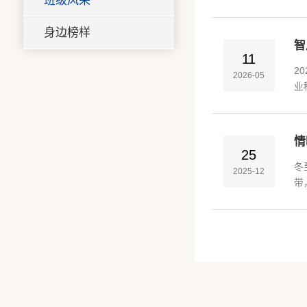
班级风采
决
佳
身边榜样
智
11
2
2026-05
业
的
拉
情
25
冬
2025-12
带
触
建