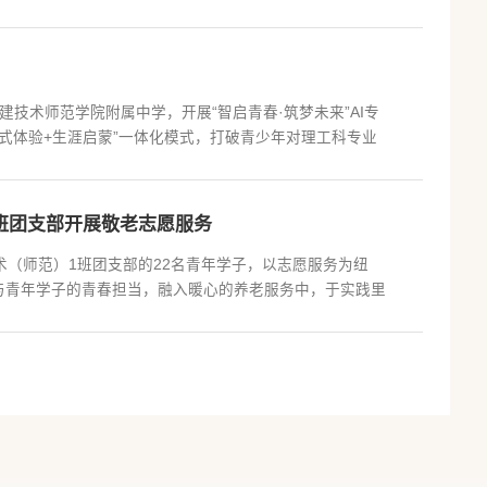
技术讲述中国式现代化故事，以创新形式和丰富内容荣获“十
福建技术师范学院附属中学，开展“智启青春·筑梦未来”AI专
浸式体验+生涯启蒙”一体化模式，打破青少年对理工科专业
还巧妙将学院吉祥物融入简易动画，让抽象知识更具象易懂，
传感器，...
1班团支部开展敬老志愿服务
技术（师范）1班团支部的22名青年学子，以志愿服务为纽
与青年学子的青春担当，融入暖心的养老服务中，于实践里
老院实际需求，多次与院方沟通协调，细化流程分工：组